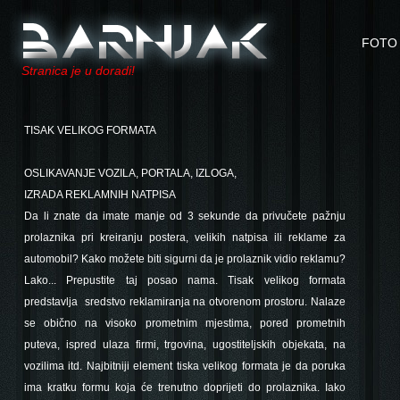
FOTO 
Stranica je u doradi!
TISAK VELIKOG FORMATA
OSLIKAVANJE VOZILA,
PORTALA, IZLOGA,
IZRADA REKLAMNIH NATPISA
Da li znate da imate manje od 3 sekunde da privučete pažnju
prolaznika pri kreiranju postera, velikih natpisa ili reklame za
automobil? Kako možete biti sigurni da je prolaznik vidio reklamu?
Lako... Prepustite taj posao nama. Tisak velikog formata
predstavlja sredstvo reklamiranja na otvorenom prostoru. Nalaze
se obično na visoko prometnim mjestima, pored prometnih
puteva, ispred ulaza firmi, trgovina, ugostiteljskih objekata, na
vozilima itd. Najbitniji element tiska velikog formata je da poruka
ima kratku formu koja će trenutno doprijeti do prolaznika. Iako