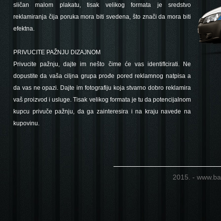
sličan malom plakatu, tisak velikog formata je sredstvo
reklamiranja čija poruka mora biti svedena, što znači da mora biti
efektna.
PRIVUCITE PAŽNJU DIZAJNOM
Privucite pažnju, dajte im nešto čime će vas identifIcirati. Ne
dopustite da vaša ciljna grupa prođe pored reklamnog natpisa a
da vas ne opazi. Dajte im fotografiju koja stvarno dobro reklamira
vaš proizvod i usluge. Tisak velikog formata je tu da potencijalnom
kupcu privuče pažnju, da ga zainteresira i na kraju navede na
kupovinu.
2015. - www.ba